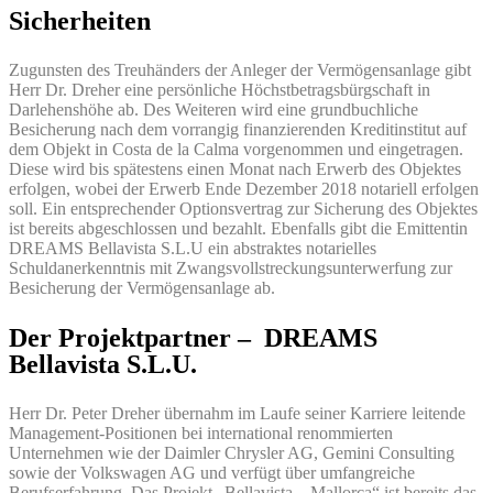
Sicherheiten
Zugunsten des Treuhänders der Anleger der Vermögensanlage gibt
Herr Dr. Dreher eine persönliche Höchstbetragsbürgschaft in
Darlehenshöhe ab. Des Weiteren wird eine grundbuchliche
Besicherung nach dem vorrangig finanzierenden Kreditinstitut auf
dem Objekt in Costa de la Calma vorgenommen und eingetragen.
Diese wird bis spätestens einen Monat nach Erwerb des Objektes
erfolgen, wobei der Erwerb Ende Dezember 2018 notariell erfolgen
soll. Ein entsprechender Optionsvertrag zur Sicherung des Objektes
ist bereits abgeschlossen und bezahlt. Ebenfalls gibt die Emittentin
DREAMS Bellavista S.L.U ein abstraktes notarielles
Schuldanerkenntnis mit Zwangsvollstreckungsunterwerfung zur
Besicherung der Vermögensanlage ab.
Der Projektpartner – DREAMS
Bellavista S.L.U.
Herr Dr. Peter Dreher übernahm im Laufe seiner Karriere leitende
Management-Positionen bei international renommierten
Unternehmen wie der Daimler Chrysler AG, Gemini Consulting
sowie der Volkswagen AG und verfügt über umfangreiche
Berufserfahrung. Das Projekt „Bellavista – Mallorca“ ist bereits das