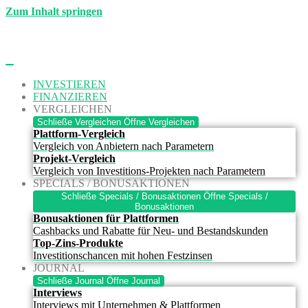
Zum Inhalt springen
INVESTIEREN
FINANZIEREN
VERGLEICHEN
Schließe Vergleichen
Öffne Vergleichen
Plattform-Vergleich
Vergleich von Anbietern nach Parametern
Projekt-Vergleich
Vergleich von Investitions-Projekten nach Parametern
SPECIALS / BONUSAKTIONEN
Schließe Specials / Bonusaktionen
Öffne Specials /
Bonusaktionen
Bonusaktionen für Plattformen
Cashbacks und Rabatte für Neu- und Bestandskunden
Top-Zins-Produkte
Investitionschancen mit hohen Festzinsen
JOURNAL
Schließe Journal
Öffne Journal
Interviews
Interviews mit Unternehmen & Plattformen