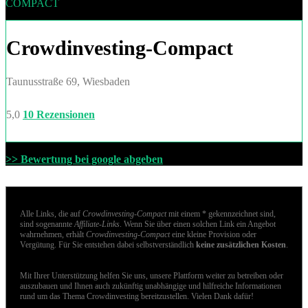
COMPACT
Crowdinvesting-Compact
Taunusstraße 69, Wiesbaden
5,0
10 Rezensionen
>> Bewertung bei google abgeben
Alle Links, die auf
Crowdinvesting-Compact
mit einem * gekennzeichnet sind,
sind sogenannte
Affiliate-Links
. Wenn Sie über einen solchen Link ein Angebot
wahrnehmen, erhält
Crowdinvesting-Compact
eine kleine Provision oder
Vergütung. Für Sie entstehen dabei selbstverständlich
keine zusätzlichen Kosten
.
Mit Ihrer Unterstützung helfen Sie uns, unsere Plattform weiter zu betreiben oder
auszubauen und Ihnen auch zukünftig unabhängige und hilfreiche Informationen
rund um das Thema Crowdinvesting bereitzustellen. Vielen Dank dafür!