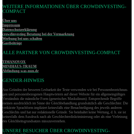
WEITERE INFORMATIONEN ÜBER CROWDINVESTING-
COMPACT
Über uns
Impressum
Datenschutzerklärung
crowdinvesting Beratung bei der Vermarktung
Werbung bei uns schalten
Gastbeiträge
ALLE PARTNER VON CROWDINVESTING-COMPACT
TIMANOVOX
MINIHAUS-TRAUM
Abfindung-was-nun.de
GENDER-HINWEIS
Aus Gründen der besseren Lesbarkeit der Texte verwenden wir bei Per­so­nen­be­zeich­nun­
gen und per­so­nen­be­zo­ge­nen Hauptwörtern auf dieser Website für ein allgemeingültiges
Verständnis die männliche Form (generisches Maskulinum). Entsprechende Begriffe
meinen ausdrücklich im Sinne der Gleichbehandlung grund­sätz­lich alle Geschlechter. Die
verkürzte Sprachform impliziert keinesfalls eine Benachteiligung des jeweils anderen
Geschlechts und hat nur redaktionelle Gründe. Sie beinhaltet keine Wertung, d. h. sie ist
keinesfalls dem Ausdruck nach als Geschlechterdiskriminierung oder als eine Verletzung
des Gleich­heits­grund­sat­zes misszuverstehen.
UNSERE BESUCHER ÜBER CROWDINVESTING-