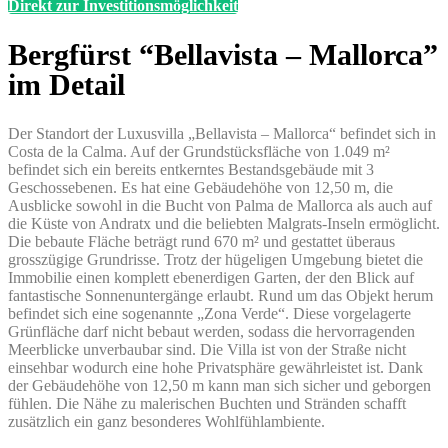
Direkt zur Investitionsmöglichkeit
Bergfürst “Bellavista – Mallorca”
im Detail
Der Standort der Luxusvilla „Bellavista – Mallorca“ befindet sich in
Costa de la Calma. Auf der Grundstücksfläche von 1.049 m²
befindet sich ein bereits entkerntes Bestandsgebäude mit 3
Geschossebenen. Es hat eine Gebäudehöhe von 12,50 m, die
Ausblicke sowohl in die Bucht von Palma de Mallorca als auch auf
die Küste von Andratx und die beliebten Malgrats-Inseln ermöglicht.
Die bebaute Fläche beträgt rund 670 m² und gestattet überaus
grosszügige Grundrisse. Trotz der hügeligen Umgebung bietet die
Immobilie einen komplett ebenerdigen Garten, der den Blick auf
fantastische Sonnenuntergänge erlaubt. Rund um das Objekt herum
befindet sich eine sogenannte „Zona Verde“. Diese vorgelagerte
Grünfläche darf nicht bebaut werden, sodass die hervorragenden
Meerblicke unverbaubar sind. Die Villa ist von der Straße nicht
einsehbar wodurch eine hohe Privatsphäre gewährleistet ist. Dank
der Gebäudehöhe von 12,50 m kann man sich sicher und geborgen
fühlen. Die Nähe zu malerischen Buchten und Stränden schafft
zusätzlich ein ganz besonderes Wohlfühlambiente.