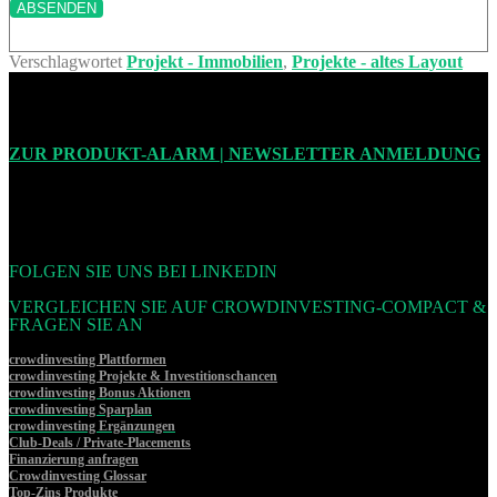
Verschlagwortet
Projekt - Immobilien
,
Projekte - altes Layout
ZUR PRODUKT-ALARM | NEWSLETTER ANMELDUNG
FOLGEN SIE UNS BEI LINKEDIN
VERGLEICHEN SIE AUF CROWDINVESTING-COMPACT &
FRAGEN SIE AN
crowdinvesting Plattformen
crowdinvesting Projekte & Investitionschancen
crowdinvesting Bonus Aktionen
crowdinvesting Sparplan
crowdinvesting Ergänzungen
Club-Deals / Private-Placements
Finanzierung anfragen
Crowdinvesting Glossar
Top-Zins Produkte