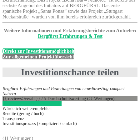
sechste Angebot des Initiators auf BERGFÜRST. Das erste
spanische Projekt „Santa Ponsa“ sowie das Projekt „Stuttgart
Neckarstraße“ wurden von ihm bereits erfolgreich zurückgezahlt.
Weitere Informationen und Erfahrungsberichte zum Anbieter:
Bergfürst Erfahrungen & Test
Direkt zur Investitionsmöglichkeit
Zur allgemeinen Projektübersicht
Investitionschance teilen
Bergfürst Erfahrungen und Bewertungen von crowdinvesting-compact
Nutzern
{{ reviewsOverall }}
/ 5
Durchschnittswertung
(
11
Wertungen)
Bergfürst
1
Direkt zum Anbieter
Würde ich weiterempfehlen
Rendite (gering / hoch)
Transparenz
Investitionsprozess (kompliziert / einfach)
(11 Wertungen)