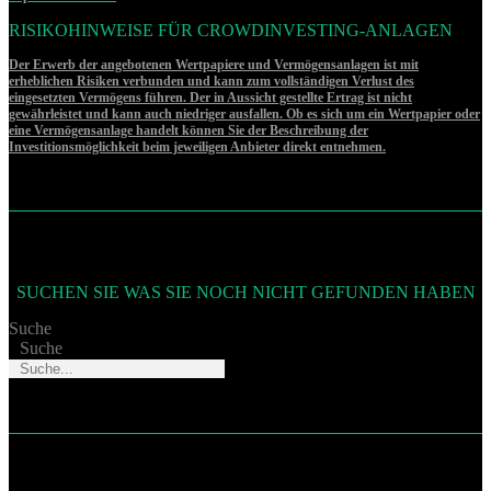
RISIKOHINWEISE FÜR CROWDINVESTING-ANLAGEN
Der Erwerb der angebotenen Wertpapiere und Vermögensanlagen ist mit
erheblichen Risiken verbunden und kann zum vollständigen Verlust des
eingesetzten Vermögens führen. Der in Aussicht gestellte Ertrag ist nicht
gewährleistet und kann auch niedriger ausfallen. Ob es sich um ein Wertpapier oder
eine Vermögensanlage handelt können Sie der Beschreibung der
Investitionsmöglichkeit beim jeweiligen Anbieter direkt entnehmen.
SUCHEN SIE WAS SIE NOCH NICHT GEFUNDEN HABEN
Suche
Suche