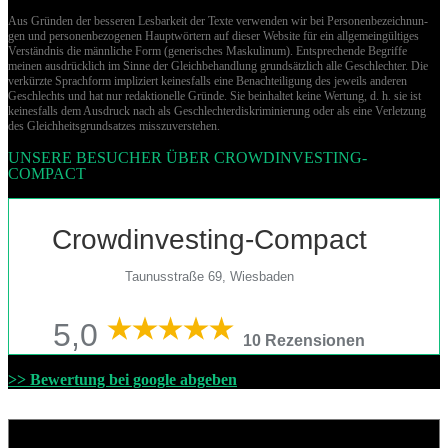
Aus Gründen der besseren Lesbarkeit der Texte verwenden wir bei Per­so­nen­be­zeich­nun­
gen und per­so­nen­be­zo­ge­nen Hauptwörtern auf dieser Website für ein allgemeingültiges
Verständnis die männliche Form (generisches Maskulinum). Entsprechende Begriffe
meinen ausdrücklich im Sinne der Gleichbehandlung grund­sätz­lich alle Geschlechter. Die
verkürzte Sprachform impliziert keinesfalls eine Benachteiligung des jeweils anderen
Geschlechts und hat nur redaktionelle Gründe. Sie beinhaltet keine Wertung, d. h. sie ist
keinesfalls dem Ausdruck nach als Geschlechterdiskriminierung oder als eine Verletzung
des Gleich­heits­grund­sat­zes misszuverstehen.
UNSERE BESUCHER ÜBER CROWDINVESTING-
COMPACT
Crowdinvesting-Compact
Taunusstraße 69, Wiesbaden
5,0
10 Rezensionen
>> Bewertung bei google abgeben