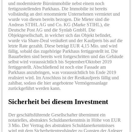
und modernisierte Büroimmobilie nebst einem noch
fertigzustellenden Parkhaus. Die Immobilie ist bereits
vollständig an drei renommierte Unternehmen vermietet und
wurde von diesen bereits bezogen. Die Mieter sind die
Andreas STIHL AG und Co. KG (Marke STIHL), die
Deutsche Post AG und die Synlab GmbH. Die
Objektgesellschaft, in welcher sich das Objekt befindet,
wurde via Share-Deal veräußert und der Kaufpreis bis auf die
letzte Rate gezahlt. Diese beträgt EUR 4,15 Mio. und wird
fällig, sobald das zugehörige Parkhaus fertiggestellt ist. Die
Bauarbeiten sind bereits weit fortgeschritten und das Gebäude
selbst wird voraussichtlich bis September/Oktober 2019
fertiggestellt. Abschließend ist noch eine Fassade am
Parkhaus anzubringen, was voraussichtlich bis Ende 2019
realisiert wird. Im Anschluss ist der Restkaufpreis fällig und
zahlbar, sodass die hier angebotene Vermögensanlage
zurückgeführt werden kann.
Sicherheit bei diesem Investment
Der geschäftsführende Gesellschafter übernimmt ein
notarielles, abstraktes Schuldanerkenntnis in Höhe von EUR
3 Mio. Der Vertrag des abstrakten Schuldanerkenntnisses
wird mit dem Sicherheitentreuhänder zu Gunsten der Anleger