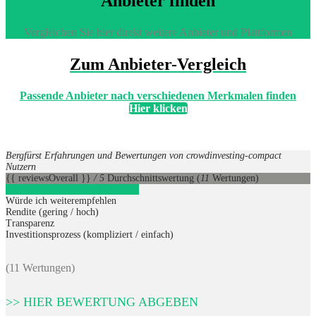
Anbieter finden
Vergleichen Sie hier direkt weitere Anbieter und Plattformen
Zum Anbieter-Vergleich
Passende Anbieter nach verschiedenen Merkmalen finden
Hier klicken
Bergfürst Erfahrungen und Bewertungen von crowdinvesting-compact
Nutzern
{{ reviewsOverall }}
/ 5
Durchschnittswertung
(
11
Wertungen)
Bergfürst
1
Direkt zum Anbieter
Würde ich weiterempfehlen
Rendite (gering / hoch)
Transparenz
Investitionsprozess (kompliziert / einfach)
(11 Wertungen)
>> HIER BEWERTUNG ABGEBEN