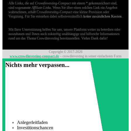
Alle Links, die auf
Crowdinvesting-Compact
mit einem * gekennzeichnet sind,
sind sogenannte
Affiliate-Links
. Wenn Sie über einen solchen Link ein Angebot
wahrnehmen, erhält
Crowdinvesting-Compact
eine kleine Provision oder
Vergütung. Für Sie entstehen dabei selbstverständlich
keine zusätzlichen Kosten
.
Mit Ihrer Unterstützung helfen Sie uns, unsere Plattform weiter zu betreiben oder
auszubauen und Ihnen auch zukünftig unabhängige und hilfreiche Informationen
rund um das Thema Crowdinvesting bereitzustellen. Vielen Dank dafür!
Copyright © 2017-2026
www.crowdinvesting-compact.de
– crowdinvesting in seiner einfachsten Form
Nichts mehr verpassen...
Anlegerleitfaden
Investitionschancen