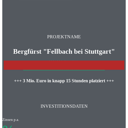
PROJEKTNAME
Bergfürst "Fellbach bei Stuttgart"
PROJEKT BEENDET
>>>WEITERE INVESTITONSCHANCEN IM ÜBERBLICK
+++ 3 Mio. Euro in knapp 15 Stunden platziert +++
INVESTITIONSDATEN
Zinsen p.a.