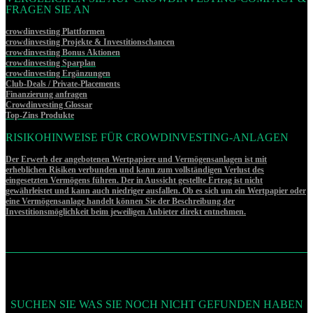
FRAGEN SIE AN
crowdinvesting Plattformen
crowdinvesting Projekte & Investitionschancen
crowdinvesting Bonus Aktionen
crowdinvesting Sparplan
crowdinvesting Ergänzungen
Club-Deals / Private-Placements
Finanzierung anfragen
Crowdinvesting Glossar
Top-Zins Produkte
RISIKOHINWEISE FÜR CROWDINVESTING-ANLAGEN
Der Erwerb der angebotenen Wertpapiere und Vermögensanlagen ist mit
erheblichen Risiken verbunden und kann zum vollständigen Verlust des
eingesetzten Vermögens führen. Der in Aussicht gestellte Ertrag ist nicht
gewährleistet und kann auch niedriger ausfallen. Ob es sich um ein Wertpapier oder
eine Vermögensanlage handelt können Sie der Beschreibung der
Investitionsmöglichkeit beim jeweiligen Anbieter direkt entnehmen.
SUCHEN SIE WAS SIE NOCH NICHT GEFUNDEN HABEN