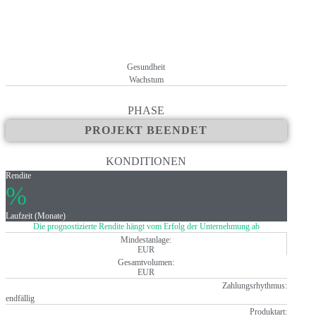
+ Langfristige Strategie: Entwicklung weiterer Produkte durch di
+ keine Kosten und Gebühren für Anleger (außer ggf. anfallende Dep
Gesundheit
Wachstum
PHASE
PROJEKT BEENDET
KONDITIONEN
Rendite
%
Laufzeit (Monate)
Die prognostizierte Rendite hängt vom Erfolg der Unternehmung ab
Mindestanlage:
EUR
Gesamtvolumen:
EUR
Zahlungsrhythmus:
endfällig
Produktart: