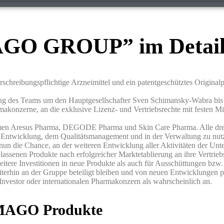
GO GROUP” im Detai
reibungspflichtige Arzneimittel und ein patentgeschütztes Originalp
ng des Teams um den Hauptgesellschafter Sven Schimansky-Wabra bis 
armakonzerne, an die exklusive Lizenz- und Vertriebsrechte mit festen
en Aresus Pharma, DEGODE Pharma und Skin Care Pharma. Alle dre
r Entwicklung, dem Qualitätsmanagement und in der Verwaltung zu n
t nun die Chance, an der weiteren Entwicklung aller Aktivitäten der Un
assenen Produkte nach erfolgreicher Marktetablierung an ihre Vertrieb
tere Investitionen in neue Produkte als auch für Ausschüttungen bzw.
iterhin an der Gruppe beteiligt bleiben und von neuen Entwicklungen pro
nvestor oder internationalen Pharmakonzern als wahrscheinlich an.
RMAGO Produkte