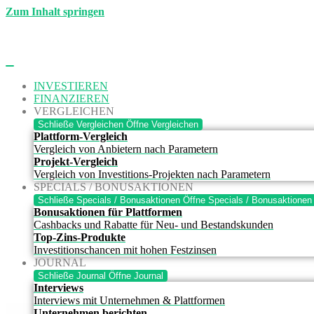
Zum Inhalt springen
INVESTIEREN
FINANZIEREN
VERGLEICHEN
Schließe Vergleichen
Öffne Vergleichen
Plattform-Vergleich
Vergleich von Anbietern nach Parametern
Projekt-Vergleich
Vergleich von Investitions-Projekten nach Parametern
SPECIALS / BONUSAKTIONEN
Schließe Specials / Bonusaktionen
Öffne Specials / Bonusaktionen
Bonusaktionen für Plattformen
Cashbacks und Rabatte für Neu- und Bestandskunden
Top-Zins-Produkte
Investitionschancen mit hohen Festzinsen
JOURNAL
Schließe Journal
Öffne Journal
Interviews
Interviews mit Unternehmen & Plattformen
Unternehmen berichten