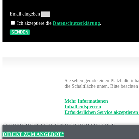
Email eingeben
Ich akzeptiere die
Datenschutzerklärung
.
SENDEN
Sie sehen gerade einen Platzhalterinh
die Schaltfläche unten. Bitte beachte
Mehr Informationen
Inhalt entsperren
Erforderlichen Service akzeptieren
WEITERE DETAILS ZUR INVESTITIONSCHANCE
DIREKT ZUM ANGEBOT*