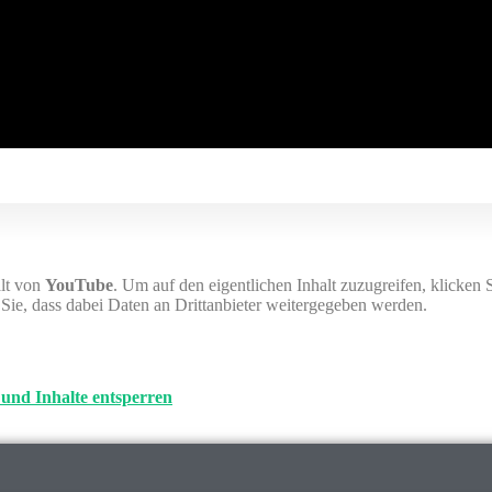
alt von
YouTube
. Um auf den eigentlichen Inhalt zuzugreifen, klicken 
n Sie, dass dabei Daten an Drittanbieter weitergegeben werden.
 und Inhalte entsperren