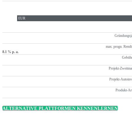
EUR
Gründungsja
max. progn. Rendi
8.1 % p. a.
Gebühr
Projekt-Zweitma
Projekt-Autoinv
Produkt-Ar
ALTERNATIVE PLATTFORMEN KENNENLERNEN