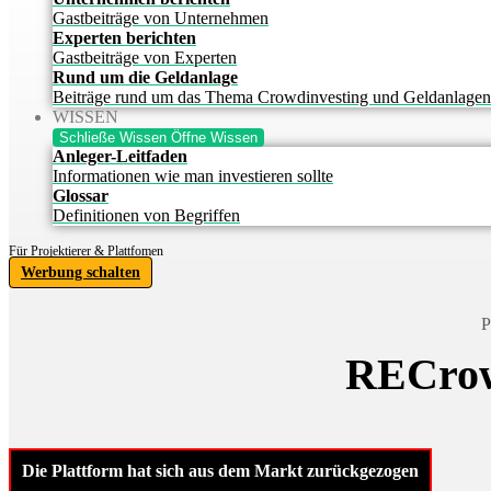
Gastbeiträge von Unternehmen
Experten berichten
Gastbeiträge von Experten
Rund um die Geldanlage
Beiträge rund um das Thema Crowdinvesting und Geldanlagen
WISSEN
Schließe Wissen
Öffne Wissen
Anleger-Leitfaden
Informationen wie man investieren sollte
Glossar
Definitionen von Begriffen
Für Projektierer & Plattfomen
Werbung schalten
RECrow
Die Plattform hat sich aus dem Markt zurückgezogen