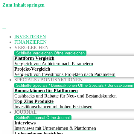
Zum Inhalt springen
INVESTIEREN
FINANZIEREN
VERGLEICHEN
Schließe Vergleichen
Öffne Vergleichen
Plattform-Vergleich
Vergleich von Anbietern nach Parametern
Projekt-Vergleich
Vergleich von Investitions-Projekten nach Parametern
SPECIALS / BONUSAKTIONEN
Schließe Specials / Bonusaktionen
Öffne Specials / Bonusaktionen
Bonusaktionen für Plattformen
Cashbacks und Rabatte für Neu- und Bestandskunden
Top-Zins-Produkte
Investitionschancen mit hohen Festzinsen
JOURNAL
Schließe Journal
Öffne Journal
Interviews
Interviews mit Unternehmen & Plattformen
Unternehmen berichten