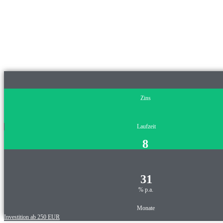
NEUSTE INV
Zins
Laufzeit
8
31
% p.a.
Monate
Investition ab 250 EUR