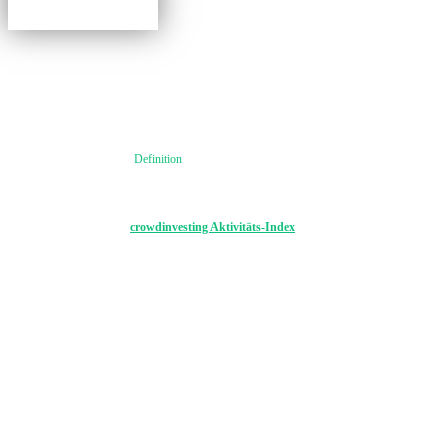
Definition
Der Aktivitäts-Index definiert die Anzahl der Projekte innerhalb einer Zeitperiode. Je mehr
Erfahren Sie hier Details:
crowdinvesting Aktivitäts-Index
RECrowd ist einer der crowdinvesting Plattformen aus Österreich für
RECrowd steht ein erfahrenes Management, das besonders stark auf di