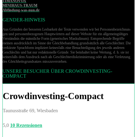
TIMANOVOX
MINIHAUS-TRAUM
Abfindung-was-nun.de
GENDER-HINWEIS
Aus Gründen der besseren Lesbarkeit der Texte verwenden wir bei Per­so­nen­be­zeich­nun­
gen und per­so­nen­be­zo­ge­nen Hauptwörtern auf dieser Website für ein allgemeingültiges
Verständnis die männliche Form (generisches Maskulinum). Entsprechende Begriffe
meinen ausdrücklich im Sinne der Gleichbehandlung grund­sätz­lich alle Geschlechter. Die
verkürzte Sprachform impliziert keinesfalls eine Benachteiligung des jeweils anderen
Geschlechts und hat nur redaktionelle Gründe. Sie beinhaltet keine Wertung, d. h. sie ist
keinesfalls dem Ausdruck nach als Geschlechterdiskriminierung oder als eine Verletzung
des Gleich­heits­grund­sat­zes misszuverstehen.
UNSERE BESUCHER ÜBER CROWDINVESTING-
COMPACT
Crowdinvesting-Compact
Taunusstraße 69, Wiesbaden
5,0
10 Rezensionen