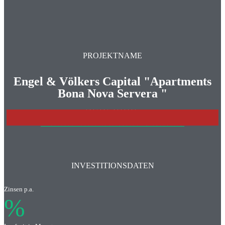
PROJEKTNAME
Engel & Völkers Capital "Apartments
Bona Nova Servera "
PROJEKT BEENDET
>>>WEITERE INVESTITONSCHANCEN IM ÜBERBLICK
INVESTITIONSDATEN
Zinsen p.a.
%