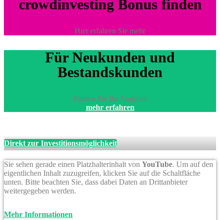
crowdinvesting Bonus finden
Hier erfahren Sie mehr
Für Neukunden und
Bestandskunden
Finden Sie Ihr Angebot
mehr erfahren
Direkt zur Investitionsmöglichkeit
Sie sehen gerade einen Platzhalterinhalt von
YouTube
. Um auf den
eigentlichen Inhalt zuzugreifen, klicken Sie auf die Schaltfläche
unten. Bitte beachten Sie, dass dabei Daten an Drittanbieter
weitergegeben werden.
Mehr Informationen