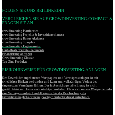
FOLGEN SIE UNS BEI LINKEDIN
VERGLEICHEN SIE AUF CROWDINVESTING-COMPACT &
FRAGEN SIE AN
crowdinvesting Plattformen
crowdinvesting Projekte & Investitionschancen
crowdinvesting Bonus Aktionen
crowdinvesting Sparplan
crowdinvesting Ergänzungen
Club-Deals / Private-Placements
Finanzierung anfragen
Crowdinvesting Glossar
Top-Zins Produkte
RISIKOHINWEISE FÜR CROWDINVESTING-ANLAGEN
Der Erwerb der angebotenen Wertpapiere und Vermögensanlagen ist mit
erheblichen Risiken verbunden und kann zum vollständigen Verlust des
eingesetzten Vermögens führen. Der in Aussicht gestellte Ertrag ist nicht
gewährleistet und kann auch niedriger ausfallen. Ob es sich um ein Wertpapier oder
eine Vermögensanlage handelt können Sie der Beschreibung der
Investitionsmöglichkeit beim jeweiligen Anbieter direkt entnehmen.