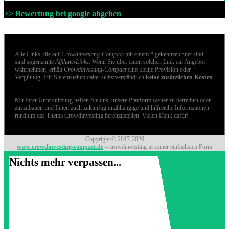
>> Bewertung bei google abgeben
Alle Links, die auf
Crowdinvesting-Compact
mit einem * gekennzeichnet sind,
sind sogenannte
Affiliate-Links
. Wenn Sie über einen solchen Link ein Angebot
wahrnehmen, erhält
Crowdinvesting-Compact
eine kleine Provision oder
Vergütung. Für Sie entstehen dabei selbstverständlich
keine zusätzlichen Kosten
.
Mit Ihrer Unterstützung helfen Sie uns, unsere Plattform weiter zu betreiben oder
auszubauen und Ihnen auch zukünftig unabhängige und hilfreiche Informationen
rund um das Thema Crowdinvesting bereitzustellen. Vielen Dank dafür!
Copyright © 2017-2026
www.crowdinvesting-compact.de
– crowdinvesting in seiner einfachsten Form
Nichts mehr verpassen...