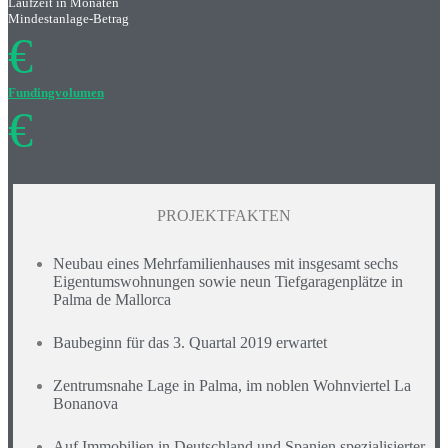
Laufzeit in Monaten
Mindestanlage-Betrag
€
Fundingvolumen
€
PROJEKTFAKTEN
Neubau eines Mehrfamilienhauses mit insgesamt sechs
Eigentumswohnungen sowie neun Tiefgaragenplätze in
Palma de Mallorca
Baubeginn für das 3. Quartal 2019 erwartet
Zentrumsnahe Lage in Palma, im noblen Wohnviertel La
Bonanova
Auf Immobilien in Deutschland und Spanien spezialisierter