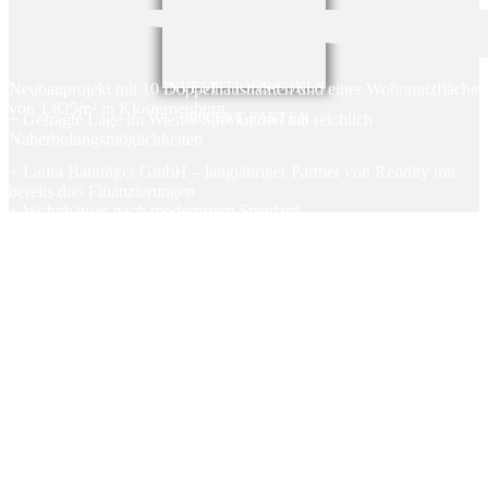
Neubauprojekt mit 10 Doppelhaushälften und einer Wohnnutzfläche
INVESTITIONS-FOKUS
von 1.825m² in Klosterneuburg
+ Gefragte Lage im Wiener Speckgürtel mit reichlich
PROJEKT-FAKTEN
Naherholungsmöglichkeiten
+ Laura Bauträger GmbH – langjähriger Partner von Rendity mit
bereits drei Finanzierungen
+ Wohnhäuser nach modernstem Standard
+ jährliche Auszahlungen
+ Keine Kosten und Gebühren für AnlegerInnen