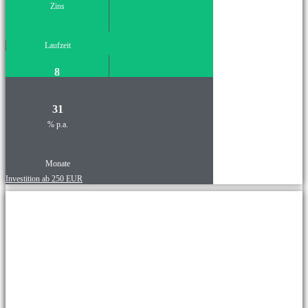
Zins
Laufzeit
8
31
% p.a.
Monate
Investition ab 250 EUR