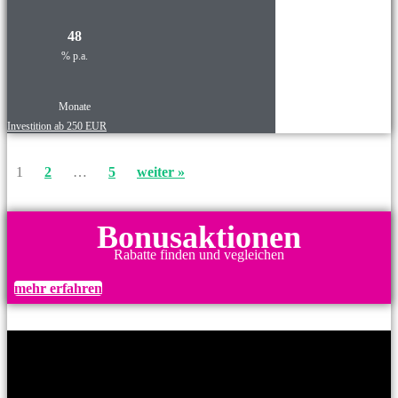
48
% p.a.
Monate
Investition ab 250 EUR
1
2
…
5
weiter »
Bonusaktionen
Rabatte finden und vegleichen
mehr erfahren