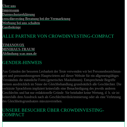
Über uns
Impressum
Datenschutzerklärung
crowdinvesting Beratung bei der Vermarktung
Werbung bei uns schalten
Gastbeiträge
ALLE PARTNER VON CROWDINVESTING-COMPACT
TIMANOVOX
MINIHAUS-TRAUM
Abfindung-was-nun.de
GENDER-HINWEIS
Aus Gründen der besseren Lesbarkeit der Texte verwenden wir bei Per­so­nen­be­zeich­nun­
gen und per­so­nen­be­zo­ge­nen Hauptwörtern auf dieser Website für ein allgemeingültiges
Verständnis die männliche Form (generisches Maskulinum). Entsprechende Begriffe
meinen ausdrücklich im Sinne der Gleichbehandlung grund­sätz­lich alle Geschlechter. Die
verkürzte Sprachform impliziert keinesfalls eine Benachteiligung des jeweils anderen
Geschlechts und hat nur redaktionelle Gründe. Sie beinhaltet keine Wertung, d. h. sie ist
keinesfalls dem Ausdruck nach als Geschlechterdiskriminierung oder als eine Verletzung
des Gleich­heits­grund­sat­zes misszuverstehen.
UNSERE BESUCHER ÜBER CROWDINVESTING-
COMPACT