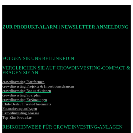
ZUR PRODUKT-ALARM | NEWSLETTER ANMELDUNG
FOLGEN SIE UNS BEI LINKEDIN
VERGLEICHEN SIE AUF CROWDINVESTING-COMPACT &
FRAGEN SIE AN
crowdinvesting Plattformen
crowdinvesting Projekte & Investitionschancen
crowdinvesting Bonus Aktionen
crowdinvesting Sparplan
crowdinvesting Ergänzungen
Club-Deals / Private-Placements
Finanzierung anfragen
Crowdinvesting Glossar
Top-Zins Produkte
RISIKOHINWEISE FÜR CROWDINVESTING-ANLAGEN