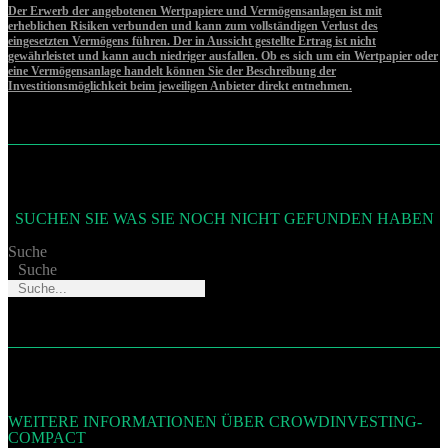
Der Erwerb der angebotenen Wertpapiere und Vermögensanlagen ist mit
erheblichen Risiken verbunden und kann zum vollständigen Verlust des
eingesetzten Vermögens führen. Der in Aussicht gestellte Ertrag ist nicht
gewährleistet und kann auch niedriger ausfallen. Ob es sich um ein Wertpapier oder
eine Vermögensanlage handelt können Sie der Beschreibung der
Investitionsmöglichkeit beim jeweiligen Anbieter direkt entnehmen.
SUCHEN SIE WAS SIE NOCH NICHT GEFUNDEN HABEN
Suche
Suche
WEITERE INFORMATIONEN ÜBER CROWDINVESTING-
COMPACT