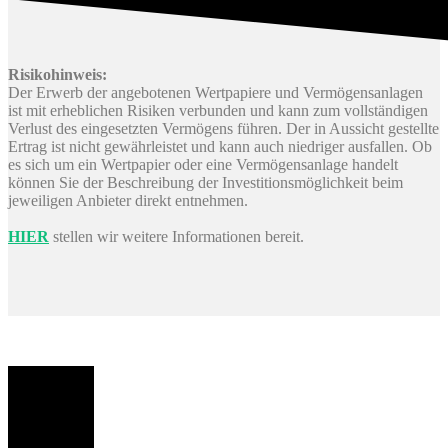
Risikohinweis:
Der Erwerb der angebotenen Wertpapiere und Vermögensanlagen
ist mit erheblichen Risiken verbunden und kann zum vollständigen
Verlust des eingesetzten Vermögens führen. Der in Aussicht gestellte
Ertrag ist nicht gewährleistet und kann auch niedriger ausfallen. Ob
es sich um ein Wertpapier oder eine Vermögensanlage handelt
können Sie der Beschreibung der Investitionsmöglichkeit beim
jeweiligen Anbieter direkt entnehmen.
HIER
stellen wir weitere Informationen bereit.