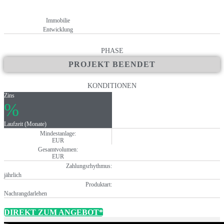
Immobilie
Entwicklung
PHASE
PROJEKT BEENDET
KONDITIONEN
Zins
%
Laufzeit (Monate)
Mindestanlage:
EUR
Gesamtvolumen:
EUR
Zahlungsrhythmus:
jährlich
Produktart:
Nachrangdarlehen
DIREKT ZUM ANGEBOT*