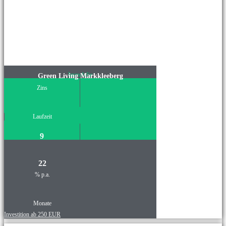
Immobilie
Green Living Markkleeberg
Zins
Laufzeit
9
22
% p.a.
Monate
Investition ab 250 EUR