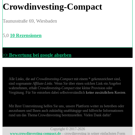
Crowdinvesting-Compact
Taunusstraße 69, Wiesbaden
5,0
10 Rezensionen
>> Bewertung bei google abgeben
Alle Links, die auf
Crowdinvesting-Compact
mit einem * gekennzeichnet sind,
sind sogenannte
Affiliate-Links
. Wenn Sie über einen solchen Link ein Angebot
wahrnehmen, erhält
Crowdinvesting-Compact
eine kleine Provision oder
Vergütung. Für Sie entstehen dabei selbstverständlich
keine zusätzlichen Kosten
.
Mit Ihrer Unterstützung helfen Sie uns, unsere Plattform weiter zu betreiben oder
auszubauen und Ihnen auch zukünftig unabhängige und hilfreiche Informationen
rund um das Thema Crowdinvesting bereitzustellen. Vielen Dank dafür!
Copyright © 2017-2026
www.crowdinvesting-compact.de
– crowdinvesting in seiner einfachsten Form