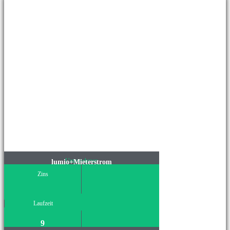
Unternehmen
lumio+Mieterstrom
Zins
Laufzeit
9