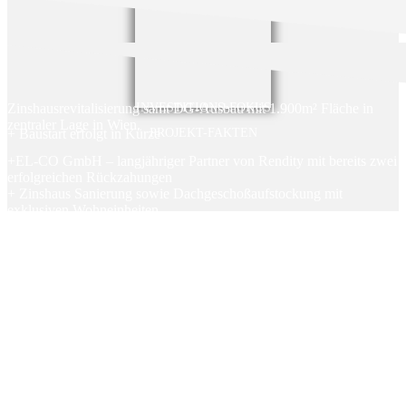
Zinshausrevitalisierung samt DG-Ausbau mit 1.900m² Fläche in
INVESTITIONS-FOKUS
zentraler Lage in Wien.
+ Baustart erfolgt in Kürze
PROJEKT-FAKTEN
+EL-CO GmbH – langjähriger Partner von Rendity mit bereits zwei
erfolgreichen Rückzahungen
+ Zinshaus Sanierung sowie Dachgeschoßaufstockung mit
exklusiven Wohneinheiten
+ Harte Patronatserklärung der geschäftsführenden Gesellschafter
+ Zentrale Lage mit ausgezeichneter Anbindung
+ Keine Kosten und Gebühren für AnlegerInnen