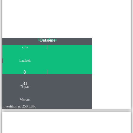
Unternehmen
Oatsome
Zins
Laufzeit
8
31
% p.a.
Monate
Investition ab 250 EUR