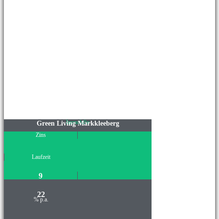
Immobilie
Green Living Markkleeberg
Zins
Laufzeit
9
22
% p.a.