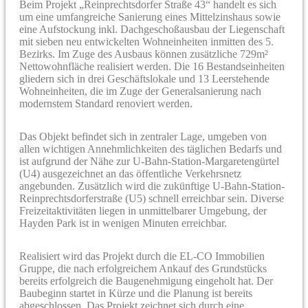
Beim Projekt „Reinprechtsdorfer Straße 43“ handelt es sich
um eine umfangreiche Sanierung eines Mittelzinshaus sowie
eine Aufstockung inkl. Dachgeschoßausbau der Liegenschaft
mit sieben neu entwickelten Wohneinheiten inmitten des 5.
Bezirks. Im Zuge des Ausbaus können zusätzliche 729m²
Nettowohnfläche realisiert werden. Die 16 Bestandseinheiten
gliedern sich in drei Geschäftslokale und 13 Leerstehende
Wohneinheiten, die im Zuge der Generalsanierung nach
modernstem Standard renoviert werden.
Das Objekt befindet sich in zentraler Lage, umgeben von
allen wichtigen Annehmlichkeiten des täglichen Bedarfs und
ist aufgrund der Nähe zur U-Bahn-Station-Margaretengürtel
(U4) ausgezeichnet an das öffentliche Verkehrsnetz
angebunden. Zusätzlich wird die zukünftige U-Bahn-Station-
Reinprechtsdorferstraße (U5) schnell erreichbar sein. Diverse
Freizeitaktivitäten liegen in unmittelbarer Umgebung, der
Hayden Park ist in wenigen Minuten erreichbar.
Realisiert wird das Projekt durch die EL-CO Immobilien
Gruppe, die nach erfolgreichem Ankauf des Grundstücks
bereits erfolgreich die Baugenehmigung eingeholt hat. Der
Baubeginn startet in Kürze und die Planung ist bereits
abgeschlossen. Das Projekt zeichnet sich durch eine