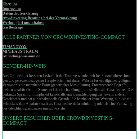
Über uns
Impressum
Datenschutzerklärung
crowdinvesting Beratung bei der Vermarktung
Werbung bei uns schalten
Gastbeiträge
ALLE PARTNER VON CROWDINVESTING-COMPACT
TIMANOVOX
MINIHAUS-TRAUM
Abfindung-was-nun.de
GENDER-HINWEIS
Aus Gründen der besseren Lesbarkeit der Texte verwenden wir bei Per­so­nen­be­zeich­nun­
gen und per­so­nen­be­zo­ge­nen Hauptwörtern auf dieser Website für ein allgemeingültiges
Verständnis die männliche Form (generisches Maskulinum). Entsprechende Begriffe
meinen ausdrücklich im Sinne der Gleichbehandlung grund­sätz­lich alle Geschlechter. Die
verkürzte Sprachform impliziert keinesfalls eine Benachteiligung des jeweils anderen
Geschlechts und hat nur redaktionelle Gründe. Sie beinhaltet keine Wertung, d. h. sie ist
keinesfalls dem Ausdruck nach als Geschlechterdiskriminierung oder als eine Verletzung
des Gleich­heits­grund­sat­zes misszuverstehen.
UNSERE BESUCHER ÜBER CROWDINVESTING-
COMPACT