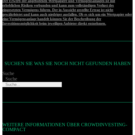
Der Erwerb der angebotenen Wertpapiere und Vermögensanlagen ist mit
erheblichen Risiken verbunden und kann zum vollständigen Verlust des
eingesetzten Vermögens führen. Der in Aussicht gestellte Ertrag ist nicht
gewährleistet und kann auch niedriger ausfallen. Ob es sich um ein Wertpapier oder
eine Vermögensanlage handelt können Sie der Beschreibung der
Investitionsmöglichkeit beim jeweiligen Anbieter direkt entnehmen.
SUCHEN SIE WAS SIE NOCH NICHT GEFUNDEN HABEN
Suche
Suche
WEITERE INFORMATIONEN ÜBER CROWDINVESTING-
COMPACT