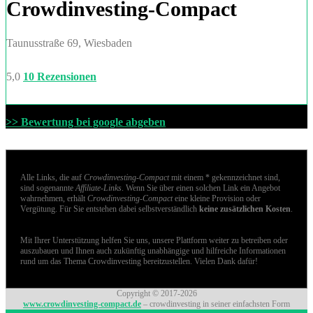
Crowdinvesting-Compact
Taunusstraße 69, Wiesbaden
5,0
10 Rezensionen
>> Bewertung bei google abgeben
Alle Links, die auf
Crowdinvesting-Compact
mit einem * gekennzeichnet sind,
sind sogenannte
Affiliate-Links
. Wenn Sie über einen solchen Link ein Angebot
wahrnehmen, erhält
Crowdinvesting-Compact
eine kleine Provision oder
Vergütung. Für Sie entstehen dabei selbstverständlich
keine zusätzlichen Kosten
.
Mit Ihrer Unterstützung helfen Sie uns, unsere Plattform weiter zu betreiben oder
auszubauen und Ihnen auch zukünftig unabhängige und hilfreiche Informationen
rund um das Thema Crowdinvesting bereitzustellen. Vielen Dank dafür!
Copyright © 2017-2026
www.crowdinvesting-compact.de
– crowdinvesting in seiner einfachsten Form