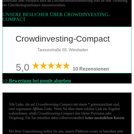
keinesfalls dem Ausdruck nach als Geschlechterdiskriminierung oder als eine Verletzung
des Gleich­heits­grund­sat­zes misszuverstehen.
UNSERE BESUCHER ÜBER CROWDINVESTING-
COMPACT
Crowdinvesting-Compact
Taunusstraße 69, Wiesbaden
5,0
10 Rezensionen
>> Bewertung bei google abgeben
Alle Links, die auf
Crowdinvesting-Compact
mit einem * gekennzeichnet sind,
sind sogenannte
Affiliate-Links
. Wenn Sie über einen solchen Link ein Angebot
wahrnehmen, erhält
Crowdinvesting-Compact
eine kleine Provision oder
Vergütung. Für Sie entstehen dabei selbstverständlich
keine zusätzlichen Kosten
.
Mit Ihrer Unterstützung helfen Sie uns, unsere Plattform weiter zu betreiben oder