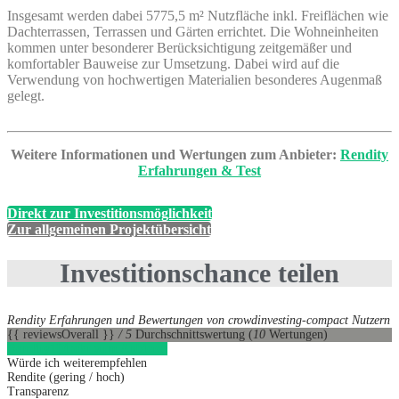
Insgesamt werden dabei 5775,5 m² Nutzfläche inkl. Freiflächen wie
Dachterrassen, Terrassen und Gärten errichtet. Die Wohneinheiten
kommen unter besonderer Berücksichtigung zeitgemäßer und
komfortabler Bauweise zur Umsetzung. Dabei wird auf die
Verwendung von hochwertigen Materialien besonderes Augenmaß
gelegt.
Weitere Informationen und Wertungen zum Anbieter:
Rendity
Erfahrungen & Test
Direkt zur Investitionsmöglichkeit
Zur allgemeinen Projektübersicht
Investitionschance teilen
Rendity Erfahrungen und Bewertungen von crowdinvesting-compact Nutzern
{{ reviewsOverall }}
/ 5
Durchschnittswertung
(
10
Wertungen)
Rendity
1
Direkt zum Anbieter
Würde ich weiterempfehlen
Rendite (gering / hoch)
Transparenz