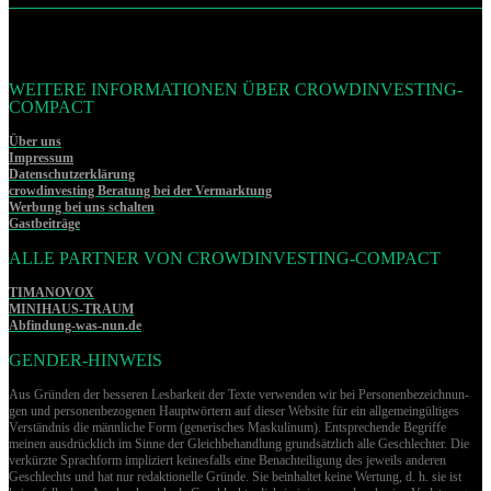
WEITERE INFORMATIONEN ÜBER CROWDINVESTING-
COMPACT
Über uns
Impressum
Datenschutzerklärung
crowdinvesting Beratung bei der Vermarktung
Werbung bei uns schalten
Gastbeiträge
ALLE PARTNER VON CROWDINVESTING-COMPACT
TIMANOVOX
MINIHAUS-TRAUM
Abfindung-was-nun.de
GENDER-HINWEIS
Aus Gründen der besseren Lesbarkeit der Texte verwenden wir bei Per­so­nen­be­zeich­nun­
gen und per­so­nen­be­zo­ge­nen Hauptwörtern auf dieser Website für ein allgemeingültiges
Verständnis die männliche Form (generisches Maskulinum). Entsprechende Begriffe
meinen ausdrücklich im Sinne der Gleichbehandlung grund­sätz­lich alle Geschlechter. Die
verkürzte Sprachform impliziert keinesfalls eine Benachteiligung des jeweils anderen
Geschlechts und hat nur redaktionelle Gründe. Sie beinhaltet keine Wertung, d. h. sie ist