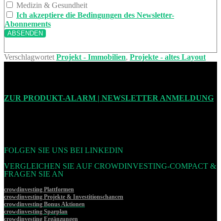
Medizin & Gesundheit
Ich akzeptiere die Bedingungen des Newsletter-
Abonnements
Verschlagwortet
Projekt - Immobilien
,
Projekte - altes Layout
ZUR PRODUKT-ALARM | NEWSLETTER ANMELDUNG
FOLGEN SIE UNS BEI LINKEDIN
VERGLEICHEN SIE AUF CROWDINVESTING-COMPACT &
FRAGEN SIE AN
crowdinvesting Plattformen
crowdinvesting Projekte & Investitionschancen
crowdinvesting Bonus Aktionen
crowdinvesting Sparplan
crowdinvesting Ergänzungen