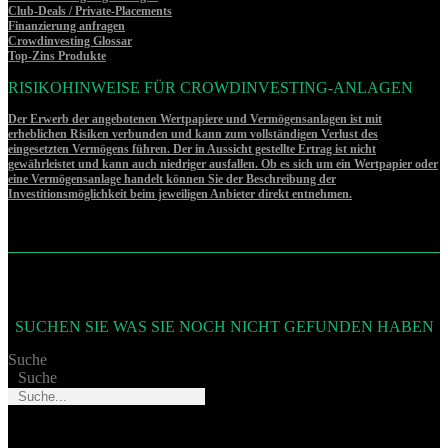
Club-Deals / Private-Placements
Finanzierung anfragen
Crowdinvesting Glossar
Top-Zins Produkte
RISIKOHINWEISE FÜR CROWDINVESTING-ANLAGEN
Der Erwerb der angebotenen Wertpapiere und Vermögensanlagen ist mit
erheblichen Risiken verbunden und kann zum vollständigen Verlust des
eingesetzten Vermögens führen. Der in Aussicht gestellte Ertrag ist nicht
gewährleistet und kann auch niedriger ausfallen. Ob es sich um ein Wertpapier oder
eine Vermögensanlage handelt können Sie der Beschreibung der
Investitionsmöglichkeit beim jeweiligen Anbieter direkt entnehmen.
SUCHEN SIE WAS SIE NOCH NICHT GEFUNDEN HABEN
Suche
Suche