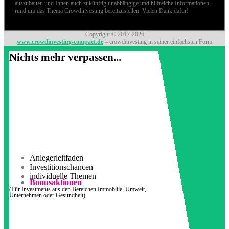
auszubauen und Ihnen auch zukünftig unabhängige und hilfreiche Informationen
rund um das Thema Crowdinvesting bereitzustellen. Vielen Dank dafür!
Copyright © 2017-2026
www.crowdinvesting-compact.de
– crowdinvesting in seiner einfachsten Form
Nichts mehr verpassen...
Anlegerleitfaden
Investitionschancen
individuelle Themen
Bonusaktionen
(Für Investments aus den Bereichen Immobilie, Umwelt,
Unternehmen oder Gesundheit)