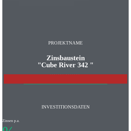
PROJEKTNAME
Zinsbaustein
"Cube River 342 "
PROJEKT BEENDET
>>>WEITERE INVESTITONSCHANCEN IM ÜBERBLICK
INVESTITIONSDATEN
Zinsen p.a.