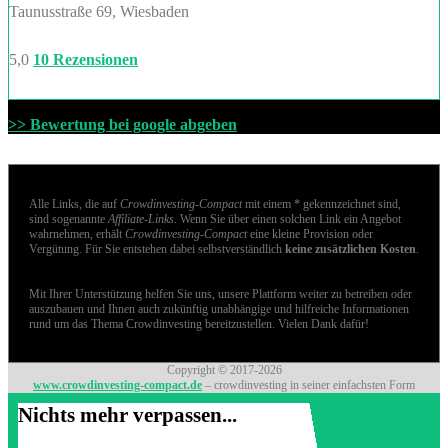
Taunusstraße 69, Wiesbaden
5,0
10 Rezensionen
>> Bewertung bei google abgeben
Alle Links, die auf
Crowdinvesting-Compact
mit einem * gekennzeichnet sind,
sind sogenannte
Affiliate-Links
. Wenn Sie über einen solchen Link ein Angebot
wahrnehmen, erhält
Crowdinvesting-Compact
eine kleine Provision oder
Vergütung. Für Sie entstehen dabei selbstverständlich
keine zusätzlichen Kosten
.
Mit Ihrer Unterstützung helfen Sie uns, unsere Plattform weiter zu betreiben oder
auszubauen und Ihnen auch zukünftig unabhängige und hilfreiche Informationen
rund um das Thema Crowdinvesting bereitzustellen. Vielen Dank dafür!
Copyright © 2017-2026
www.crowdinvesting-compact.de
– crowdinvesting in seiner einfachsten Form
Nichts mehr verpassen...