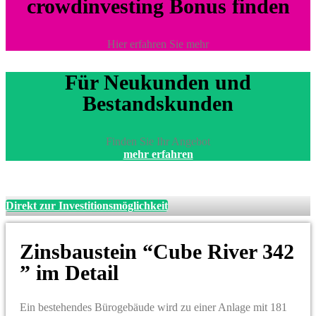
crowdinvesting Bonus finden
Hier erfahren Sie mehr
Für Neukunden und
Bestandskunden
Finden Sie Ihr Angebot
mehr erfahren
Direkt zur Investitionsmöglichkeit
Zinsbaustein “Cube River 342
” im Detail
Ein bestehendes Bürogebäude wird zu einer Anlage mit 181