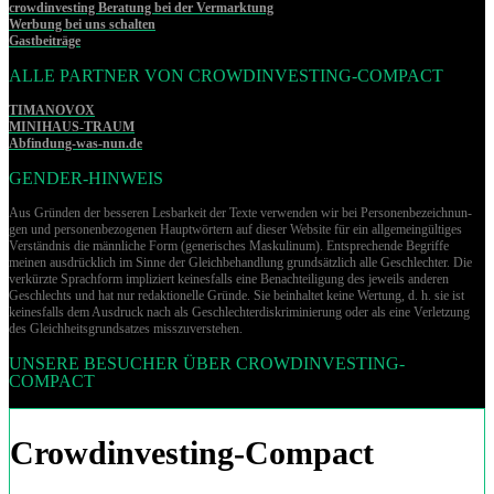
crowdinvesting Beratung bei der Vermarktung
Werbung bei uns schalten
Gastbeiträge
ALLE PARTNER VON CROWDINVESTING-COMPACT
TIMANOVOX
MINIHAUS-TRAUM
Abfindung-was-nun.de
GENDER-HINWEIS
Aus Gründen der besseren Lesbarkeit der Texte verwenden wir bei Per­so­nen­be­zeich­nun­
gen und per­so­nen­be­zo­ge­nen Hauptwörtern auf dieser Website für ein allgemeingültiges
Verständnis die männliche Form (generisches Maskulinum). Entsprechende Begriffe
meinen ausdrücklich im Sinne der Gleichbehandlung grund­sätz­lich alle Geschlechter. Die
verkürzte Sprachform impliziert keinesfalls eine Benachteiligung des jeweils anderen
Geschlechts und hat nur redaktionelle Gründe. Sie beinhaltet keine Wertung, d. h. sie ist
keinesfalls dem Ausdruck nach als Geschlechterdiskriminierung oder als eine Verletzung
des Gleich­heits­grund­sat­zes misszuverstehen.
UNSERE BESUCHER ÜBER CROWDINVESTING-
COMPACT
Crowdinvesting-Compact