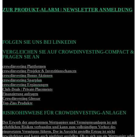
ZUR PRODUKT-ALARM | NEWSLETTER ANMELDUNG
FOLGEN SIE UNS BEI LINKEDIN
VERGLEICHEN SIE AUF CROWDINVESTING-COMPACT &
FRAGEN SIE AN
crowdinvesting Plattformen
crowdinvesting Projekte & Investitionschancen
crowdinvesting Bonus Aktionen
crowdinvesting Sparplan
crowdinvesting Ergänzungen
Club-Deals / Private-Placements
Finanzierung anfragen
Crowdinvesting Glossar
Top-Zins Produkte
RISIKOHINWEISE FÜR CROWDINVESTING-ANLAGEN
Der Erwerb der angebotenen Wertpapiere und Vermögensanlagen ist mit
erheblichen Risiken verbunden und kann zum vollständigen Verlust des
eingesetzten Vermögens führen. Der in Aussicht gestellte Ertrag ist nicht
gewährleistet und kann auch niedriger ausfallen. Ob es sich um ein Wertpapier oder