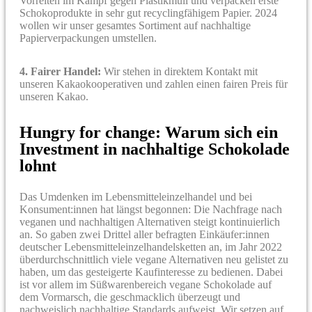
Vorreiten im Kampf gegen Plastikmüll und verpacken erste
Schokoprodukte in sehr gut recyclingfähigem Papier. 2024
wollen wir unser gesamtes Sortiment auf nachhaltige
Papierverpackungen umstellen.
4. Fairer Handel:
Wir stehen in direktem Kontakt mit
unseren Kakaokooperativen und zahlen einen fairen Preis für
unseren Kakao.
Hungry for change: Warum sich ein
Investment in nachhaltige Schokolade
lohnt
Das Umdenken im Lebensmitteleinzelhandel und bei
Konsument:innen hat längst begonnen: Die Nachfrage nach
veganen und nachhaltigen Alternativen steigt kontinuierlich
an. So gaben zwei Drittel aller befragten Einkäufer:innen
deutscher Lebensmitteleinzelhandelsketten an, im Jahr 2022
überdurchschnittlich viele vegane Alternativen neu gelistet zu
haben, um das gesteigerte Kaufinteresse zu bedienen. Dabei
ist vor allem im Süßwarenbereich vegane Schokolade auf
dem Vormarsch, die geschmacklich überzeugt und
nachweislich nachhaltige Standards aufweist. Wir setzen auf