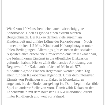
Wie 9 von 10 Menschen lieben auch wir richtig gute
Schokolade. Doch es gibt da einen extrem bitteren
Beigeschmack. Bei Kakao denken viele zurecht an
Kinderarbeit und unfaire Löhne der Kakaobauern – Noch
immer arbeiten 1,5 Mio. Kinder auf Kakaoplantagen unter
üblen Bedingungen. Allerdings gibt es neben den sozialen
Aspekten auch erhebliche Umweltprobleme im Kakaoanbau,
die bislang kaum Eingang in die öffentliche Diskussion
gefunden haben: Hierzu zählt die massive Abholzung von
Regenwald für Kakaoanbauflächen! Mehr als 575
fußballfeld-große Flächen Regenwald werden jeden Tag
allein für den Kakaoanbau abgeholzt. Unter dem intensiven
Einsatz von Pestiziden wird Kakao in Monokulturen
angebaut, bis der Boden ausgelaugt ist. Dann beginnt das üble
Spiel an anderer Stelle von vorn. Damit zählt Kakao zu den
Lebensmitteln mit dem höchsten CO2-Fußabdruck, direkt
hinter Rindfleisch und weit vor Palmöl.