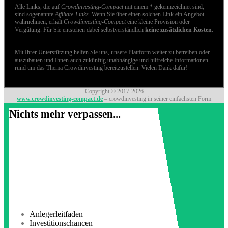
Alle Links, die auf
Crowdinvesting-Compact
mit einem * gekennzeichnet sind,
sind sogenannte
Affiliate-Links
. Wenn Sie über einen solchen Link ein Angebot
wahrnehmen, erhält
Crowdinvesting-Compact
eine kleine Provision oder
Vergütung. Für Sie entstehen dabei selbstverständlich
keine zusätzlichen Kosten
.
Mit Ihrer Unterstützung helfen Sie uns, unsere Plattform weiter zu betreiben oder
auszubauen und Ihnen auch zukünftig unabhängige und hilfreiche Informationen
rund um das Thema Crowdinvesting bereitzustellen. Vielen Dank dafür!
Copyright © 2017-2026
www.crowdinvesting-compact.de
– crowdinvesting in seiner einfachsten Form
Nichts mehr verpassen...
Anlegerleitfaden
Investitionschancen