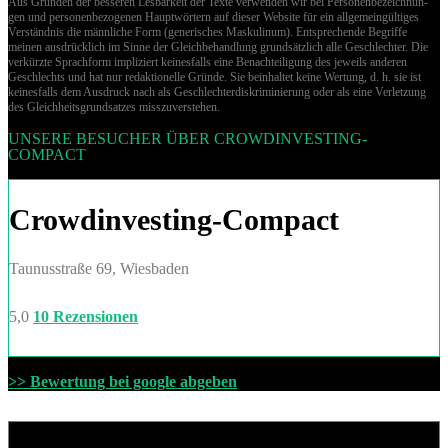
Aus Gründen der besseren Lesbarkeit der Texte verwenden wir bei Per­so­nen­be­zeich­nun­
gen und per­so­nen­be­zo­ge­nen Hauptwörtern auf dieser Website für ein allgemeingültiges
Verständnis die männliche Form (generisches Maskulinum). Entsprechende Begriffe
meinen ausdrücklich im Sinne der Gleichbehandlung grund­sätz­lich alle Geschlechter. Die
verkürzte Sprachform impliziert keinesfalls eine Benachteiligung des jeweils anderen
Geschlechts und hat nur redaktionelle Gründe. Sie beinhaltet keine Wertung, d. h. sie ist
keinesfalls dem Ausdruck nach als Geschlechterdiskriminierung oder als eine Verletzung
des Gleich­heits­grund­sat­zes misszuverstehen.
UNSERE BESUCHER ÜBER CROWDINVESTING-
COMPACT
Crowdinvesting-Compact
Taunusstraße 69, Wiesbaden
5,0
10 Rezensionen
>> Bewertung bei google abgeben