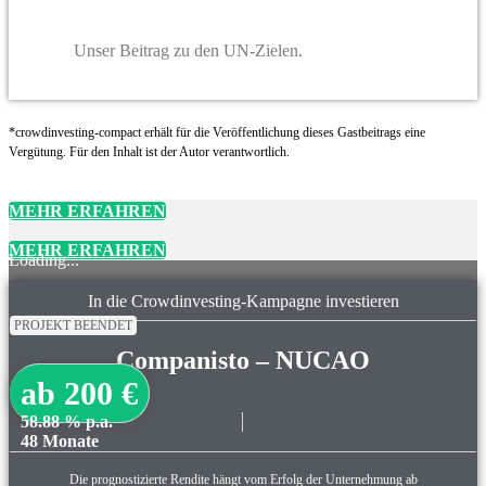
Unser Beitrag zu den UN-Zielen.
*crowdinvesting-compact erhält für die Veröffentlichung dieses Gastbeitrags eine
Vergütung. Für den Inhalt ist der Autor verantwortlich.
MEHR ERFAHREN
MEHR ERFAHREN
Loading...
In die Crowdinvesting-Kampagne investieren
PROJEKT BEENDET
Companisto – NUCAO
ab 200 €
58.88 % p.a.
48 Monate
Die prognostizierte Rendite hängt vom Erfolg der Unternehmung ab