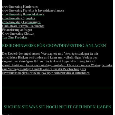
crowdinvesting Plattformen
crowdinvesting Projekte & Investitionschancen
crowdinvesting Bonus Aktionen
crowdinvesting Sparplan
crowdinvesting Ergänzungen
Club-Deals / Private-Placements
Finanzierung anfragen
Crowdinvesting Glossar
Top-Zins Produkte
RISIKOHINWEISE FÜR CROWDINVESTING-ANLAGEN
Der Erwerb der angebotenen Wertpapiere und Vermögensanlagen ist mit
erheblichen Risiken verbunden und kann zum vollständigen Verlust des
eingesetzten Vermögens führen. Der in Aussicht gestellte Ertrag ist nicht
gewährleistet und kann auch niedriger ausfallen. Ob es sich um ein Wertpapier oder
eine Vermögensanlage handelt können Sie der Beschreibung der
Investitionsmöglichkeit beim jeweiligen Anbieter direkt entnehmen.
SUCHEN SIE WAS SIE NOCH NICHT GEFUNDEN HABEN