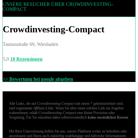
UNSERE BESUCHER ÜBER CROWDINVESTING-
COMPACT
Crowdinvesting-Compact
Taunusstraße 69, Wiesbaden
5,0
10 Rezensionen
>> Bewertung bei google abgeben
Alle Links, die auf
Crowdinvesting-Compact
mit einem * gekennzeichnet sind,
sind sogenannte
Affiliate-Links
. Wenn Sie über einen solchen Link ein Angebot
wahrnehmen, erhält
Crowdinvesting-Compact
eine kleine Provision oder
Vergütung. Für Sie entstehen dabei selbstverständlich
keine zusätzlichen Kosten
.
Mit Ihrer Unterstützung helfen Sie uns, unsere Plattform weiter zu betreiben oder
auszubauen und Ihnen auch zukünftig unabhängige und hilfreiche Informationen