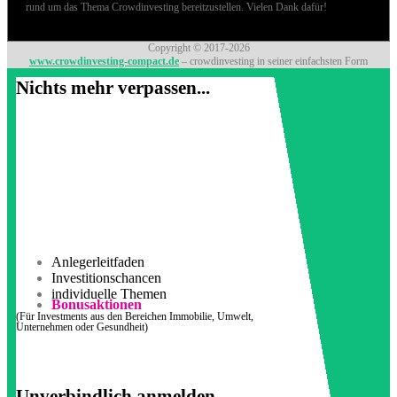
rund um das Thema Crowdinvesting bereitzustellen. Vielen Dank dafür!
Copyright © 2017-2026
www.crowdinvesting-compact.de
– crowdinvesting in seiner einfachsten Form
Nichts mehr verpassen...
Anlegerleitfaden
Investitionschancen
individuelle Themen
Bonusaktionen
(Für Investments aus den Bereichen Immobilie, Umwelt,
Unternehmen oder Gesundheit)
Unverbindlich anmelden...