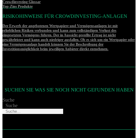
Crowdinvesting Glossar
Top-Zins Produkte
RISIKOHINWEISE FÜR CROWDINVESTING-ANLAGEN
Der Erwerb der angebotenen Wertpapiere und Vermögensanlagen ist mit
erheblichen Risiken verbunden und kann zum vollständigen Verlust des
eingesetzten Vermögens führen. Der in Aussicht gestellte Ertrag ist nicht
gewährleistet und kann auch niedriger ausfallen. Ob es sich um ein Wertpapier oder
eine Vermögensanlage handelt können Sie der Beschreibung der
Investitionsmöglichkeit beim jeweiligen Anbieter direkt entnehmen.
SUCHEN SIE WAS SIE NOCH NICHT GEFUNDEN HABEN
Suche
Suche