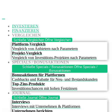
Zum
Inhalt
springen
INVESTIEREN
FINANZIEREN
VERGLEICHEN
Schließe Vergleichen
Öffne Vergleichen
Plattform-Vergleich
Vergleich von Anbietern nach Parametern
Projekt-Vergleich
Vergleich von Investitions-Projekten nach Parametern
SPECIALS / BONUSAKTIONEN
Schließe Specials / Bonusaktionen
Öffne Specials /
Bonusaktionen
Bonusaktionen für Plattformen
Cashbacks und Rabatte für Neu- und Bestandskunden
Top-Zins-Produkte
Investitionschancen mit hohen Festzinsen
JOURNAL
Schließe Journal
Öffne Journal
Interviews
Interviews mit Unternehmen & Plattformen
Unternehmen berichten