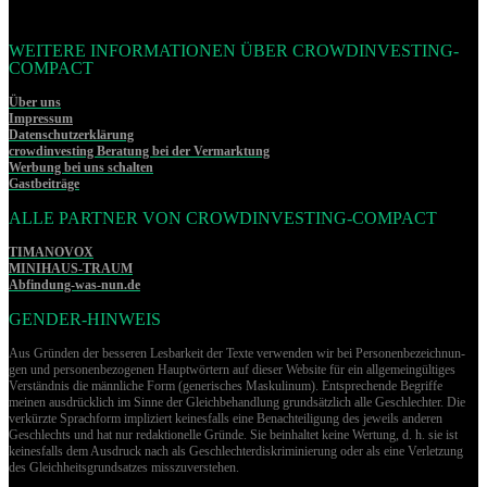
WEITERE INFORMATIONEN ÜBER CROWDINVESTING-
COMPACT
Über uns
Impressum
Datenschutzerklärung
crowdinvesting Beratung bei der Vermarktung
Werbung bei uns schalten
Gastbeiträge
ALLE PARTNER VON CROWDINVESTING-COMPACT
TIMANOVOX
MINIHAUS-TRAUM
Abfindung-was-nun.de
GENDER-HINWEIS
Aus Gründen der besseren Lesbarkeit der Texte verwenden wir bei Per­so­nen­be­zeich­nun­
gen und per­so­nen­be­zo­ge­nen Hauptwörtern auf dieser Website für ein allgemeingültiges
Verständnis die männliche Form (generisches Maskulinum). Entsprechende Begriffe
meinen ausdrücklich im Sinne der Gleichbehandlung grund­sätz­lich alle Geschlechter. Die
verkürzte Sprachform impliziert keinesfalls eine Benachteiligung des jeweils anderen
Geschlechts und hat nur redaktionelle Gründe. Sie beinhaltet keine Wertung, d. h. sie ist
keinesfalls dem Ausdruck nach als Geschlechterdiskriminierung oder als eine Verletzung
des Gleich­heits­grund­sat­zes misszuverstehen.