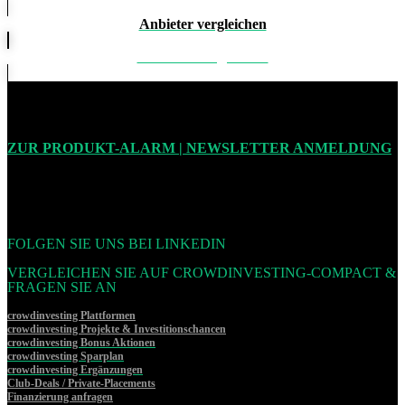
Anbieter vergleichen
Produkte vergleichen
ZUR PRODUKT-ALARM | NEWSLETTER ANMELDUNG
FOLGEN SIE UNS BEI LINKEDIN
VERGLEICHEN SIE AUF CROWDINVESTING-COMPACT &
FRAGEN SIE AN
crowdinvesting Plattformen
crowdinvesting Projekte & Investitionschancen
crowdinvesting Bonus Aktionen
crowdinvesting Sparplan
crowdinvesting Ergänzungen
Club-Deals / Private-Placements
Finanzierung anfragen