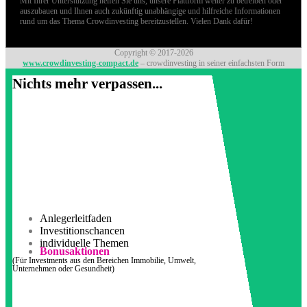
Mit Ihrer Unterstützung helfen Sie uns, unsere Plattform weiter zu betreiben oder
auszubauen und Ihnen auch zukünftig unabhängige und hilfreiche Informationen
rund um das Thema Crowdinvesting bereitzustellen. Vielen Dank dafür!
Copyright © 2017-2026
www.crowdinvesting-compact.de
– crowdinvesting in seiner einfachsten Form
Nichts mehr verpassen...
Anlegerleitfaden
Investitionschancen
individuelle Themen
Bonusaktionen
(Für Investments aus den Bereichen Immobilie, Umwelt,
Unternehmen oder Gesundheit)