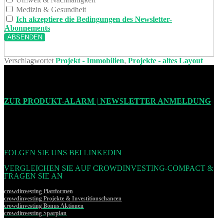
Medizin & Gesundheit
Ich akzeptiere die Bedingungen des Newsletter-
Abonnements
Verschlagwortet
Projekt - Immobilien
,
Projekte - altes Layout
ZUR PRODUKT-ALARM | NEWSLETTER ANMELDUNG
FOLGEN SIE UNS BEI LINKEDIN
VERGLEICHEN SIE AUF CROWDINVESTING-COMPACT &
FRAGEN SIE AN
crowdinvesting Plattformen
crowdinvesting Projekte & Investitionschancen
crowdinvesting Bonus Aktionen
crowdinvesting Sparplan