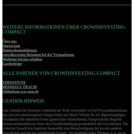
WEITERE INFORMATIONEN ÜBER CROWDINVESTING-
COMPACT
Über uns
Impressum
Datenschutzerklärung
crowdinvesting Beratung bei der Vermarktung
Werbung bei uns schalten
Gastbeiträge
ALLE PARTNER VON CROWDINVESTING-COMPACT
TIMANOVOX
MINIHAUS-TRAUM
Abfindung-was-nun.de
GENDER-HINWEIS
Aus Gründen der besseren Lesbarkeit der Texte verwenden wir bei Per­so­nen­be­zeich­nun­
gen und per­so­nen­be­zo­ge­nen Hauptwörtern auf dieser Website für ein allgemeingültiges
Verständnis die männliche Form (generisches Maskulinum). Entsprechende Begriffe
meinen ausdrücklich im Sinne der Gleichbehandlung grund­sätz­lich alle Geschlechter. Die
verkürzte Sprachform impliziert keinesfalls eine Benachteiligung des jeweils anderen
Geschlechts und hat nur redaktionelle Gründe. Sie beinhaltet keine Wertung, d. h. sie ist