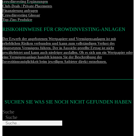
crowdinvesting Ergänzungen
Club-Deals / Private-Placements
Finanzierung anfragen
Crowdinvesting Glossar
Top-Zins Produkte
RISIKOHINWEISE FÜR CROWDINVESTING-ANLAGEN
Der Erwerb der angebotenen Wertpapiere und Vermögensanlagen ist mit
erheblichen Risiken verbunden und kann zum vollständigen Verlust des
eingesetzten Vermögens führen. Der in Aussicht gestellte Ertrag ist nicht
gewährleistet und kann auch niedriger ausfallen. Ob es sich um ein Wertpapier oder
eine Vermögensanlage handelt können Sie der Beschreibung der
Investitionsmöglichkeit beim jeweiligen Anbieter direkt entnehmen.
SUCHEN SIE WAS SIE NOCH NICHT GEFUNDEN HABEN
Suche
Suche