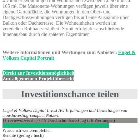
4-Zimmer-Wohnungen mit Wohnflächen zwischen ca. 90 und ca.
165 m². Die Maisonette-Wohnungen verfügen jeweils über eine
eigene Gartenfläche, die Wohnungen in den Ober- und
Dachgeschosswohnungen verfügen bis auf eine Ausnahme über
Balkon oder Dachterrasse. Die Wohneinheiten werden im
veredelten Rohbau veräußert. Somit erfolgt der abschließende
Innenausbau durch die späteren Eigentümer.
Weitere Informationen und Wertungen zum Anbieter:
Engel &
Völkers Capital Portrait
Direkt zur Investitionsmöglichkeit
Zur allgemeinen Projektübersicht
Investitionschance teilen
Engel & Völkers Digital Invest AG Erfahrungen und Bewertungen von
crowdinvesting-compact Nutzern
{{ reviewsOverall }}
/ 5
Durchschnittswertung
(
18
Wertungen)
Engel & Völkers Digital Invest AG
1
Direkt zum Anbieter
Würde ich weiterempfehlen
Rendite (gering / hoch)