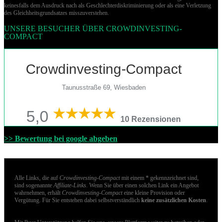
keinesfalls dem Ausdruck nach als Geschlechterdiskriminierung oder als eine Verletzung
des Gleich­heits­grund­sat­zes misszuverstehen.
UNSERE BESUCHER ÜBER CROWDINVESTING-
COMPACT
Crowdinvesting-Compact
Taunusstraße 69, Wiesbaden
5,0
10 Rezensionen
>> Bewertung bei google abgeben
Alle Links, die auf
Crowdinvesting-Compact
mit einem * gekennzeichnet sind,
sind sogenannte
Affiliate-Links
. Wenn Sie über einen solchen Link ein Angebot
wahrnehmen, erhält
Crowdinvesting-Compact
eine kleine Provision oder
Vergütung. Für Sie entstehen dabei selbstverständlich
keine zusätzlichen Kosten
.