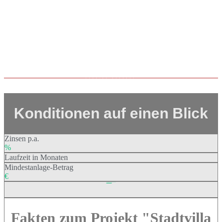
FUNDING BEENDET
Konditionen auf einen Blick
Zinsen p.a.
%
Laufzeit in Monaten
Mindestanlage-Betrag
€
Fundingvolumen
2.000.000 €
Fakten zum Projekt "Stadtvilla